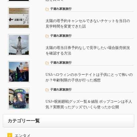
子連れ家族旅行
太陽の塔予約キャンセルできないチケットを当日の
見学時間を変更できた話
子連れ家族旅行
太陽の塔当日券予約なしで見学したい場合販売状況
を確認する方法
子連れ家族旅行
USJハロウィンのホラーナイトは子供にとって怖いの
か？年齢制限の子供が行った感想
子連れ家族旅行
USJ×呪術廻戦グッズ一覧＆値段 ポップコーンは不人
気？実際買ったグッズでいくら使ったか公開
カテゴリー一覧
エンタメ