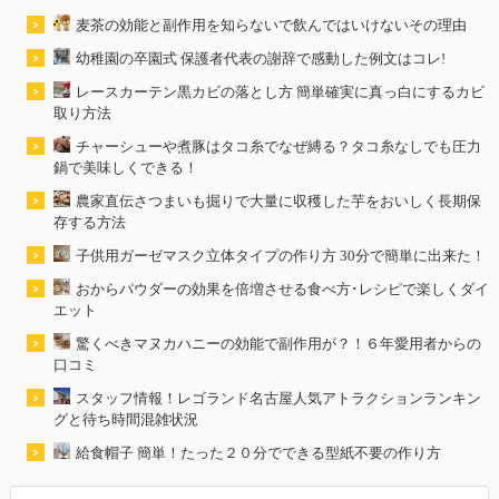
麦茶の効能と副作用を知らないで飲んではいけないその理由
幼稚園の卒園式 保護者代表の謝辞で感動した例文はコレ!
レースカーテン黒カビの落とし方 簡単確実に真っ白にするカビ
取り方法
チャーシューや煮豚はタコ糸でなぜ縛る？タコ糸なしでも圧力
鍋で美味しくできる！
農家直伝さつまいも掘りで大量に収穫した芋をおいしく長期保
存する方法
子供用ガーゼマスク立体タイプの作り方 30分で簡単に出来た！
おからパウダーの効果を倍増させる食べ方･レシピで楽しくダイ
エット
驚くべきマヌカハニーの効能で副作用が？！６年愛用者からの
口コミ
スタッフ情報！レゴランド名古屋人気アトラクションランキン
グと待ち時間混雑状況
給食帽子 簡単！たった２０分でできる型紙不要の作り方