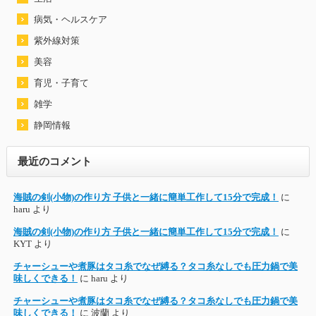
病気・ヘルスケア
紫外線対策
美容
育児・子育て
雑学
静岡情報
最近のコメント
海賊の剣(小物)の作り方 子供と一緒に簡単工作して15分で完成！
に
haru
より
海賊の剣(小物)の作り方 子供と一緒に簡単工作して15分で完成！
に
KYT
より
チャーシューや煮豚はタコ糸でなぜ縛る？タコ糸なしでも圧力鍋で美
味しくできる！
に
haru
より
チャーシューや煮豚はタコ糸でなぜ縛る？タコ糸なしでも圧力鍋で美
味しくできる！
に
波蘭
より