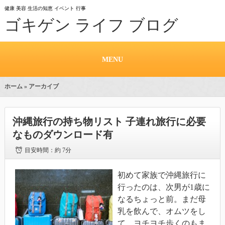
健康 美容 生活の知恵 イベント 行事
ゴキゲン ライフ ブログ
MENU
ホーム
» アーカイブ
沖縄旅行の持ち物リスト 子連れ旅行に必要
なものダウンロード有
目安時間：
約 7分
初めて家族で沖縄旅行に
行ったのは、次男が1歳に
なるちょっと前。まだ母
乳を飲んで、オムツをし
て、ヨチヨチ歩くのもま