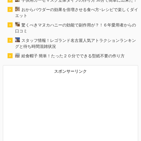
子供用ガーゼマスク立体タイプの作り方 30分で簡単に出来た！
おからパウダーの効果を倍増させる食べ方･レシピで楽しくダイ
エット
驚くべきマヌカハニーの効能で副作用が？！６年愛用者からの
口コミ
スタッフ情報！レゴランド名古屋人気アトラクションランキン
グと待ち時間混雑状況
給食帽子 簡単！たった２０分でできる型紙不要の作り方
スポンサーリンク