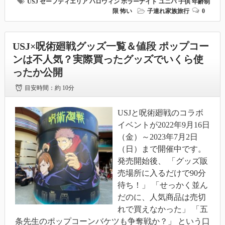
USJ
セーフティエリア
ハロウィン
ホラーナイト
ユニバ
子供
年齢制
限
怖い
子連れ家族旅行
0
USJ×呪術廻戦グッズ一覧＆値段 ポップコー
ンは不人気？実際買ったグッズでいくら使
ったか公開
目安時間：
約 10分
USJと呪術廻戦のコラボ
イベントが2022年9月16日
（金）～2023年7月2日
（日）まで開催中です。
発売開始後、 「グッズ販
売場所に入るだけで90分
待ち！」 「せっかく並ん
だのに、人気商品は売切
れで買えなかった」 「五
条先生のポップコーンバケツも争奪戦か？」 という口