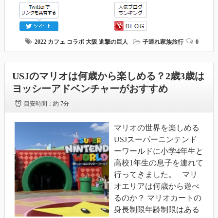
2022
カフェ
コラボ
大阪
進撃の巨人
子連れ家族旅行
0
USJのマリオは何歳から楽しめる？2歳3歳は
ヨッシーアドベンチャーがおすすめ
目安時間：
約 7分
マリオの世界を楽しめる
USJスーパーニンテンド
ーワールドに小学4年生と
高校1年生の息子を連れて
行ってきました。 マリ
オエリアは何歳から遊べ
るのか？ マリオカートの
身長制限年齢制限はある