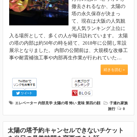
撤去されるなか、太陽の
塔の永久保存が決まっ
て、現在は大阪の人気観
光人気ランキング上位に
入る場所として、多くの人が毎日訪れています。 太陽
の塔の内部は約50年の時を経て、2018年に公開し常設
展示となりました。 内部の公開前は、大規模な改修工
事や耐震補強工事や内部再生作業が行われていた…
続きを読む »
エレベーター
内部見学
太陽の塔
怖い
意味
第四の顔
子連れ家族
旅行
0
太陽の塔予約キャンセルできないチケット