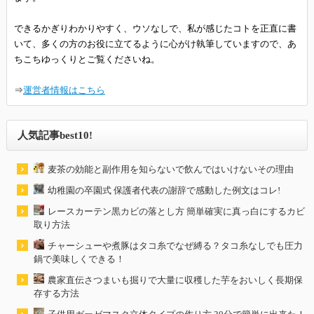
できるかぎりわかりやすく、ウソなしで、私が感じたコトを正直に書
いて、多くの方のお役に立てるように心がけ執筆していますので、あ
ちこちゆっくりとご覧くださいね。
⇒
運営者情報はこちら
人気記事best10!
麦茶の効能と副作用を知らないで飲んではいけないその理由
幼稚園の卒園式 保護者代表の謝辞で感動した例文はコレ!
レースカーテン黒カビの落とし方 簡単確実に真っ白にするカビ
取り方法
チャーシューや煮豚はタコ糸でなぜ縛る？タコ糸なしでも圧力
鍋で美味しくできる！
農家直伝さつまいも掘りで大量に収穫した芋をおいしく長期保
存する方法