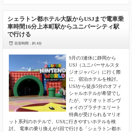
シェラトン都ホテル大阪からUSJまで電車乗
車時間16分上本町駅からユニバーシティ駅
で行ける
目安時間：
約 4分
9月の3連休に静岡から
USJ（ユニバーサルスタ
ジオジャパン）に行く際
に、宿泊ホテルを検討。
USJから徒歩5分のオフィ
シャルホテルが希望でし
たが、マリオットボンヴ
ォイのプラチナエリート
特典が受けられるマリオ
ット系列のホテルで、USJに行きやすいホテルを検
討。 電車の乗り換えが1回で行ける「シェラトン都ホ