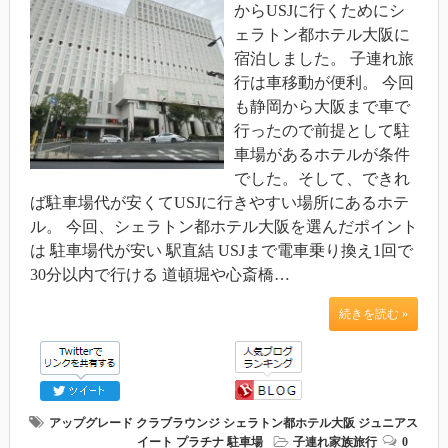
からUSJに行くためにシ
ェラトン都ホテル大阪に
宿泊しました。 子連れ旅
行は車移動が便利。 今回
も静岡から大阪まで車で
行ったので前提として駐
車場があるホテルが条件
でした。そして、できれ
ば駐車場代が安くてUSJに行きやすい場所にあるホテ
ル。 今回、シェラトン都ホテル大阪を選んだポイント
は 駐車場代が安い 駅直結 USJまで電車乗り換え1回で
30分以内で行ける 道頓堀や心斎橋…
続きを読む »
アップグレード
クラブラウンジ
シェラトン都ホテル大阪
ジュニアス
イート
プラチナ
駐車場
子連れ家族旅行
0