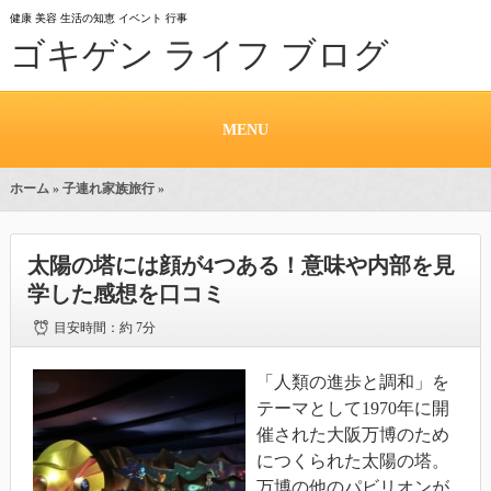
健康 美容 生活の知恵 イベント 行事
ゴキゲン ライフ ブログ
MENU
ホーム
»
子連れ家族旅行
»
太陽の塔には顔が4つある！意味や内部を見
学した感想を口コミ
目安時間：
約 7分
「人類の進歩と調和」を
テーマとして1970年に開
催された大阪万博のため
につくられた太陽の塔。
万博の他のパビリオンが