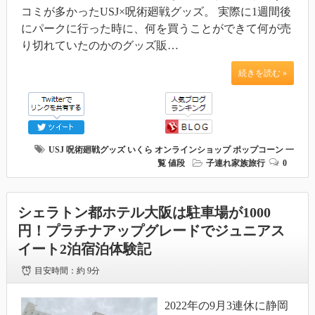
コミが多かったUSJ×呪術廻戦グッズ。 実際に1週間後
にパークに行った時に、何を買うことができて何が売
り切れていたのかのグッズ販…
続きを読む »
USJ 呪術廻戦グッズ
いくら
オンラインショップ
ポップコーン
一
覧
値段
子連れ家族旅行
0
シェラトン都ホテル大阪は駐車場が1000
円！プラチナアップグレードでジュニアス
イート2泊宿泊体験記
目安時間：
約 9分
2022年の9月3連休に静岡