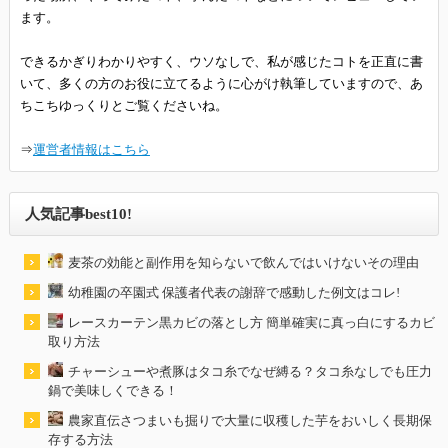
ます。
できるかぎりわかりやすく、ウソなしで、私が感じたコトを正直に書
いて、多くの方のお役に立てるように心がけ執筆していますので、あ
ちこちゆっくりとご覧くださいね。
⇒
運営者情報はこちら
人気記事best10!
麦茶の効能と副作用を知らないで飲んではいけないその理由
幼稚園の卒園式 保護者代表の謝辞で感動した例文はコレ!
レースカーテン黒カビの落とし方 簡単確実に真っ白にするカビ
取り方法
チャーシューや煮豚はタコ糸でなぜ縛る？タコ糸なしでも圧力
鍋で美味しくできる！
農家直伝さつまいも掘りで大量に収穫した芋をおいしく長期保
存する方法