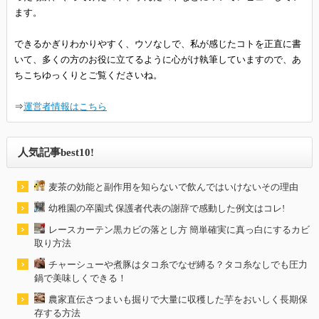
ます。
できるかぎりわかりやすく、ウソなしで、私が感じたコトを正直に書
いて、多くの方のお役に立てるように心がけ執筆していますので、あ
ちこちゆっくりとご覧くださいね。
⇒
運営者情報はこちら
人気記事best10!
麦茶の効能と副作用を知らないで飲んではいけないその理由
幼稚園の卒園式 保護者代表の謝辞で感動した例文はコレ!
レースカーテン黒カビの落とし方 簡単確実に真っ白にするカビ
取り方法
チャーシューや煮豚はタコ糸でなぜ縛る？タコ糸なしでも圧力
鍋で美味しくできる！
農家直伝さつまいも掘りで大量に収穫した芋をおいしく長期保
存する方法