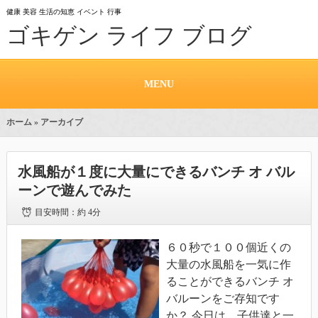
健康 美容 生活の知恵 イベント 行事
ゴキゲン ライフ ブログ
MENU
ホーム
» アーカイブ
水風船が１度に大量にできるバンチ オ バル
ーンで遊んでみた
目安時間：
約 4分
６０秒で１００個近くの
大量の水風船を一気に作
ることができるバンチ オ
バルーンをご存知です
か？ 今日は、子供達と一