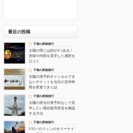
最近の投稿
子連れ家族旅行
太陽の塔には顔が4つある！
意味や内部を見学した感想を
口コミ
子連れ家族旅行
太陽の塔予約キャンセルでき
ないチケットを当日の見学時
間を変更できた話
子連れ家族旅行
太陽の塔当日券予約なしで見
学したい場合販売状況を確認
する方法
子連れ家族旅行
USJハロウィンのホラーナイ