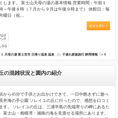
ミします。 富士山天母の湯の基本情報 営業時間：午前１
時～午後８時（７月から９月は午後９時まで） 休館日：毎
月曜日（祝…
続きを読む »
コミ
天母の湯
富士宮市
日帰り温泉
温泉
子連れ家族旅行
静岡情報
0
丘の混雑状況と園内の紹介
浜から45分で子供とお出かけできて、一日中飽きずに遊べ
長井海の手公園 ソレイユの丘に行ったので、感想を口コミ
ます。 ソレイユの丘は、三浦半島の先端寄りの岬にあるた
、富士山・相模湾・湘南の海を見渡せる場所にあります。