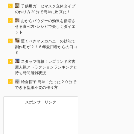
子供用ガーゼマスク立体タイプ
の作り方 30分で簡単に出来た！
おからパウダーの効果を倍増さ
せる食べ方･レシピで楽しくダイエ
ット
驚くべきマヌカハニーの効能で
副作用が？！６年愛用者からの口コ
ミ
スタッフ情報！レゴランド名古
屋人気アトラクションランキングと
待ち時間混雑状況
給食帽子 簡単！たった２０分で
できる型紙不要の作り方
スポンサーリンク