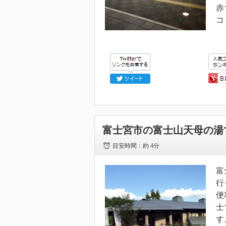
赤
コ
富士宮市の富士山天母の湯
目安時間：
約 4分
富
行
便
士
す