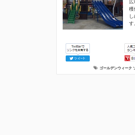
広
穫
し
す
ゴールデンウィーク