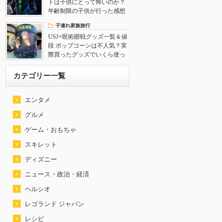
トは子供にとって怖いのか？
年齢制限の子供が行った感想
子連れ家族旅行
USJ×呪術廻戦グッズ一覧＆値
段 ポップコーンは不人気？実
際買ったグッズでいくら使っ
たか公開
カテゴリー一覧
エンタメ
グルメ
ゲーム・おもちゃ
スキレット
ディズニー
ニュース・政治・経済
ヘルシオ
レゴランド ジャパン
レシピ