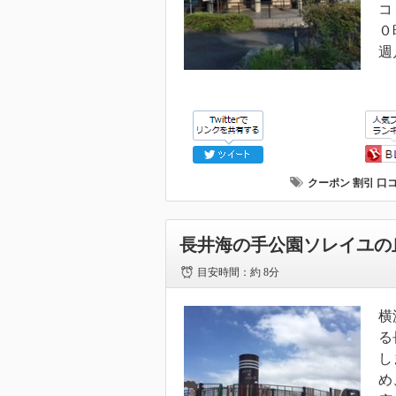
コ
０
週
クーポン
割引
口
長井海の手公園ソレイユの
目安時間：
約 8分
横
る
し
め