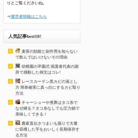
りとご覧くださいね。
⇒
運営者情報はこちら
人気記事best10!
麦茶の効能と副作用を知らない
で飲んではいけないその理由
幼稚園の卒園式 保護者代表の謝
辞で感動した例文はコレ!
レースカーテン黒カビの落とし
方 簡単確実に真っ白にするカビ取り
方法
チャーシューや煮豚はタコ糸で
なぜ縛る？タコ糸なしでも圧力鍋で
美味しくできる！
農家直伝さつまいも掘りで大量
に収穫した芋をおいしく長期保存す
る方法