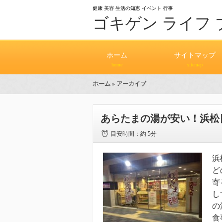
健康 美容 生活の知恵 イベント 行事
ゴキゲン ライフ 
ホーム
サイトマップ
home
sitemap
ホーム
» アーカイブ
あらたまの湯が安い！浜松
目安時間：
約 5分
浜
ど
寄
し
の
食