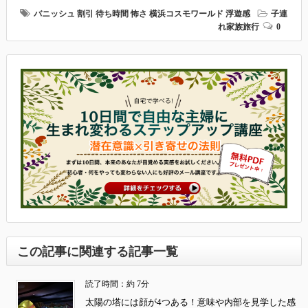
バニッシュ
割引
待ち時間
怖さ
横浜コスモワールド
浮遊感
子連
れ家族旅行
0
この記事に関連する記事一覧
読了時間：約 7分
太陽の塔には顔が4つある！意味や内部を見学した感