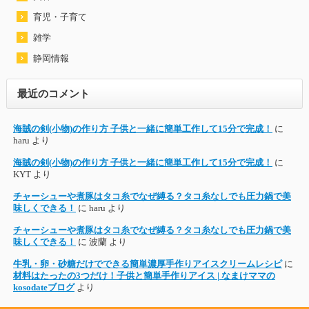
育児・子育て
雑学
静岡情報
最近のコメント
海賊の剣(小物)の作り方 子供と一緒に簡単工作して15分で完成！
に
haru
より
海賊の剣(小物)の作り方 子供と一緒に簡単工作して15分で完成！
に
KYT
より
チャーシューや煮豚はタコ糸でなぜ縛る？タコ糸なしでも圧力鍋で美
味しくできる！
に
haru
より
チャーシューや煮豚はタコ糸でなぜ縛る？タコ糸なしでも圧力鍋で美
味しくできる！
に
波蘭
より
牛乳・卵・砂糖だけでできる簡単濃厚手作りアイスクリームレシピ
に
材料はたったの3つだけ！子供と簡単手作りアイス | なまけママの
kosodateブログ
より