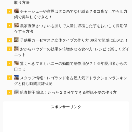
取り方法
チャーシューや煮豚はタコ糸でなぜ縛る？タコ糸なしでも圧力
鍋で美味しくできる！
農家直伝さつまいも掘りで大量に収穫した芋をおいしく長期保
存する方法
子供用ガーゼマスク立体タイプの作り方 30分で簡単に出来た！
おからパウダーの効果を倍増させる食べ方･レシピで楽しくダイ
エット
驚くべきマヌカハニーの効能で副作用が？！６年愛用者からの
口コミ
スタッフ情報！レゴランド名古屋人気アトラクションランキン
グと待ち時間混雑状況
給食帽子 簡単！たった２０分でできる型紙不要の作り方
スポンサーリンク