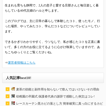
生まれも育ちも静岡で、2人の息子と愛する旦那さんと毎日楽しく暮
らしている40代主婦のハルと申します。
このブログでは、主に日常の暮らしで体験したコト、使ったモノ、行
った場所、やってみたコト、学んだコトなどについてレビューしてい
ます。
できるかぎりわかりやすく、ウソなしで、私が感じたコトを正直に書
いて、多くの方のお役に立てるように心がけ執筆していますので、あ
ちこちゆっくりとご覧くださいね。
⇒
運営者情報はこちら
人気記事best10!
麦茶の効能と副作用を知らないで飲んではいけないその理由
幼稚園の卒園式 保護者代表の謝辞で感動した例文はコレ!
レースカーテン黒カビの落とし方 簡単確実に真っ白にするカビ