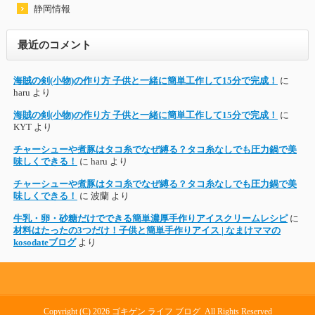
静岡情報
最近のコメント
海賊の剣(小物)の作り方 子供と一緒に簡単工作して15分で完成！
に
haru
より
海賊の剣(小物)の作り方 子供と一緒に簡単工作して15分で完成！
に
KYT
より
チャーシューや煮豚はタコ糸でなぜ縛る？タコ糸なしでも圧力鍋で美
味しくできる！
に
haru
より
チャーシューや煮豚はタコ糸でなぜ縛る？タコ糸なしでも圧力鍋で美
味しくできる！
に
波蘭
より
牛乳・卵・砂糖だけでできる簡単濃厚手作りアイスクリームレシピ
に
材料はたったの3つだけ！子供と簡単手作りアイス | なまけママの
kosodateブログ
より
Copyright (C) 2026
ゴキゲン ライフ ブログ
All Rights Reserved