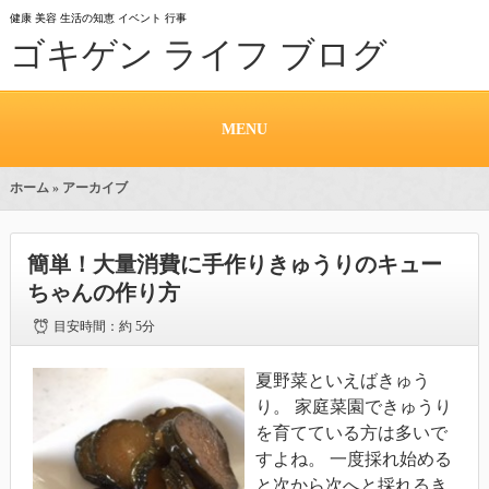
健康 美容 生活の知恵 イベント 行事
ゴキゲン ライフ ブログ
MENU
ホーム
» アーカイブ
簡単！大量消費に手作りきゅうりのキュー
ちゃんの作り方
目安時間：
約 5分
夏野菜といえばきゅう
り。 家庭菜園できゅうり
を育てている方は多いで
すよね。 一度採れ始める
と次から次へと採れるき