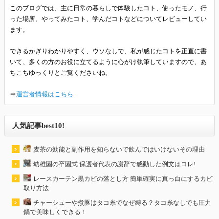
このブログでは、主に日常の暮らしで体験したコト、使ったモノ、行
った場所、やってみたコト、学んだコトなどについてレビューしてい
ます。
できるかぎりわかりやすく、ウソなしで、私が感じたコトを正直に書
いて、多くの方のお役に立てるように心がけ執筆していますので、あ
ちこちゆっくりとご覧くださいね。
⇒
運営者情報はこちら
人気記事best10!
麦茶の効能と副作用を知らないで飲んではいけないその理由
幼稚園の卒園式 保護者代表の謝辞で感動した例文はコレ!
レースカーテン黒カビの落とし方 簡単確実に真っ白にするカビ
取り方法
チャーシューや煮豚はタコ糸でなぜ縛る？タコ糸なしでも圧力
鍋で美味しくできる！