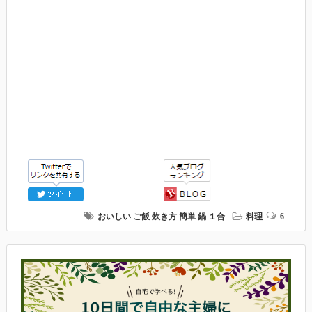
おいしい
ご飯
炊き方
簡単
鍋
１合
料理
6