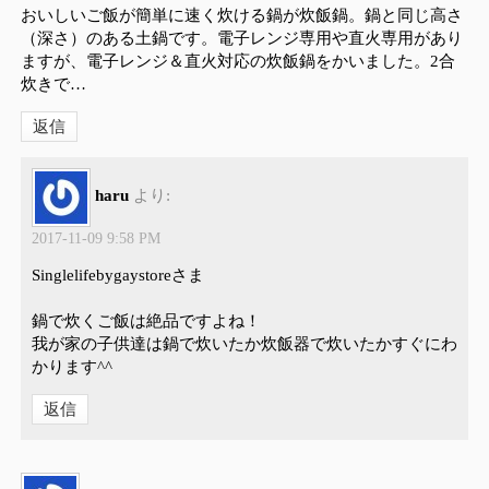
おいしいご飯が簡単に速く炊ける鍋が炊飯鍋。鍋と同じ高さ
（深さ）のある土鍋です。電子レンジ専用や直火専用があり
ますが、電子レンジ＆直火対応の炊飯鍋をかいました。2合
炊きで…
返信
haru
より:
2017-11-09 9:58 PM
Singlelifebygaystoreさま
鍋で炊くご飯は絶品ですよね！
我が家の子供達は鍋で炊いたか炊飯器で炊いたかすぐにわ
かります^^
返信