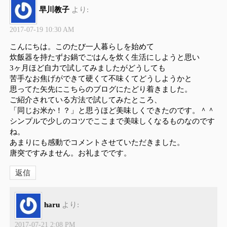
早川教子
より:
2017-07-19 10:30 AM
こんにちは。このたび一人暮らしを始めて
炊飯器を持たずお鍋でごはんを炊く生活にしようと思い
3ヶ月ほど自力で試してみましたがどうしても
苦手なお焦げができて硬くて不味くてどうしようかと
思ってた矢先にこちらのブログにたどり着きました。
ご紹介されている方法で試してみたところ、
「同じお米か！？」と思うほど美味しくできたのです。＾＾
シンプルで少しのコツでここまで美味しくなるものなのです
ね。
あまりにも感動でコメントさせていただきました。
唐突ですみません。お礼までです。
返信
haru
より:
2017-07-21 2:08 PM