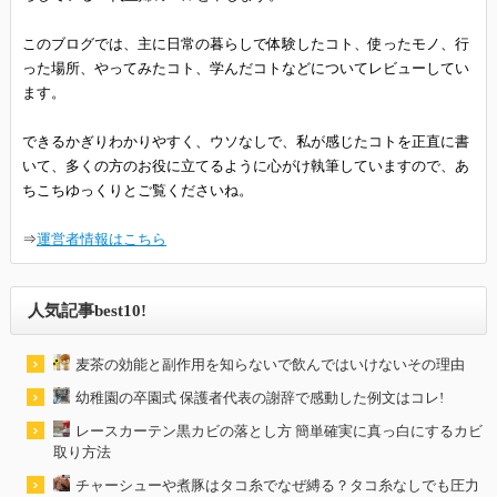
このブログでは、主に日常の暮らしで体験したコト、使ったモノ、行
った場所、やってみたコト、学んだコトなどについてレビューしてい
ます。
できるかぎりわかりやすく、ウソなしで、私が感じたコトを正直に書
いて、多くの方のお役に立てるように心がけ執筆していますので、あ
ちこちゆっくりとご覧くださいね。
⇒
運営者情報はこちら
人気記事best10!
麦茶の効能と副作用を知らないで飲んではいけないその理由
幼稚園の卒園式 保護者代表の謝辞で感動した例文はコレ!
レースカーテン黒カビの落とし方 簡単確実に真っ白にするカビ
取り方法
チャーシューや煮豚はタコ糸でなぜ縛る？タコ糸なしでも圧力