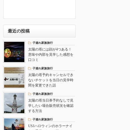
最近の投稿
子連れ家族旅行
太陽の塔には顔が4つある！
意味や内部を見学した感想を
口コミ
子連れ家族旅行
太陽の塔予約キャンセルでき
ないチケットを当日の見学時
間を変更できた話
子連れ家族旅行
太陽の塔当日券予約なしで見
学したい場合販売状況を確認
する方法
子連れ家族旅行
USJハロウィンのホラーナイ