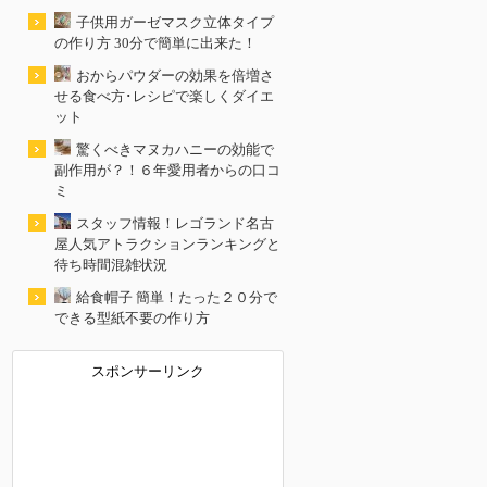
子供用ガーゼマスク立体タイプ
の作り方 30分で簡単に出来た！
おからパウダーの効果を倍増さ
せる食べ方･レシピで楽しくダイエ
ット
驚くべきマヌカハニーの効能で
副作用が？！６年愛用者からの口コ
ミ
スタッフ情報！レゴランド名古
屋人気アトラクションランキングと
待ち時間混雑状況
給食帽子 簡単！たった２０分で
できる型紙不要の作り方
スポンサーリンク