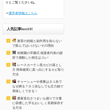
りとご覧くださいね。
⇒
運営者情報はこちら
人気記事best10!
麦茶の効能と副作用を知らない
で飲んではいけないその理由
幼稚園の卒園式 保護者代表の謝
辞で感動した例文はコレ!
レースカーテン黒カビの落とし
方 簡単確実に真っ白にするカビ取り
方法
チャーシューや煮豚はタコ糸で
なぜ縛る？タコ糸なしでも圧力鍋で
美味しくできる！
農家直伝さつまいも掘りで大量
に収穫した芋をおいしく長期保存す
る方法