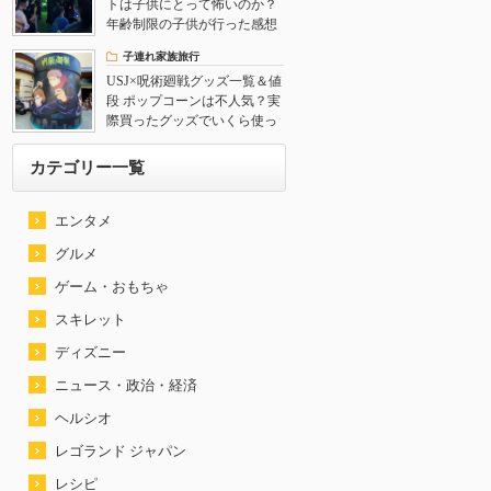
トは子供にとって怖いのか？
年齢制限の子供が行った感想
子連れ家族旅行
USJ×呪術廻戦グッズ一覧＆値
段 ポップコーンは不人気？実
際買ったグッズでいくら使っ
たか公開
カテゴリー一覧
エンタメ
グルメ
ゲーム・おもちゃ
スキレット
ディズニー
ニュース・政治・経済
ヘルシオ
レゴランド ジャパン
レシピ