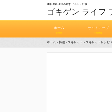
健康 美容 生活の知恵 イベント 行事
ゴキゲン ライフ 
ホーム
サイトマップ
home
sitemap
ホーム
»
料理
»
スキレット
» スキレットレシピ